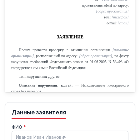
проживающего(ей) по адресу:
[адрес проживания]
тел.:
[телефон]
e-mail:
[email]
ЗАЯВЛЕНИЕ
Прошу провести проверку в отношении организации
[название
организации]
, расположенной по адресу:
[адрес организации]
, по факту
нарушения требований Федерального закона от 01.06.2005 N 53-ФЗ «О
государственном языке Российской Федерации».
Тип нарушения:
Другое.
Описание нарушения:
колгейт — Использование иностранного
слова без перевода.
Нарушение обнаружено 16.05.2026.
На основании изложенного, руководствуясь статьёй 10 Федерального
Данные заявителя
закона от 26.12.2008 N 294-ФЗ «О защите прав юридических лиц и
индивидуальных предпринимателей при осуществлении государственного
контроля (надзора) и муниципального контроля», прошу:
ФИО
*
1. Провести проверку указанной организации на предмет соблюдения