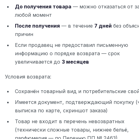
До получения товара
— можно отказаться от за
любой момент
После получения
— в течение
7 дней
без объяс
причин
Если продавец не предоставил письменную
информацию о порядке возврата — срок
увеличивается до
3 месяцев
Условия возврата:
Сохранён товарный вид и потребительские сво
Имеется документ, подтверждающий покупку (ч
выписка по карте, скриншот заказа)
Товар не входит в перечень невозвратных
(технически сложные товары, нижнее бельё,
парфюмерия — по Перечню ПП № 2463)