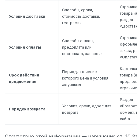
Страниц
Способы, сроки,
товара и
Условия доставки
стоимость доставки,
раздел
география
«Достав
Страниц
Способы оплаты,
оформле
Условия оплаты
предоплата или
заказа, р
постоплата, рассрочка
«Оплата
Карточка
Период, в течение
Срок действия
товара (
которого цена и условия
предложения
предлож
актуальны
ограниче
Раздел
Условия, сроки, адрес для
«Возврат
Порядок возврата
возврата
обмен», 
сайта
Отсутствие этой информации — нарушение ст. 10 З