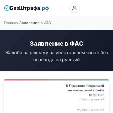
БезШтрафа
.рф
Главная
Заявление в ФАС
Заявление в ФАС
Жалоба на рекламу на иностранном языке без
перевода на русский
В Управление Федеральной
антимонопольной службы
по
[регион]
[адрес управления]
от
[ФИО заявителя]