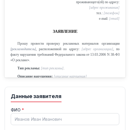
проживающего(ей) по адресу:
[адрес проживания]
тел.:
[телефон]
e-mail:
[email]
ЗАЯВЛЕНИЕ
Прошу провести проверку рекламных материалов организации
[рекламодатель]
, расположенной по адресу:
[адрес организации]
, по
факту нарушения требований Федерального закона от 13.03.2006 N 38-ФЗ
«О рекламе».
Тип рекламы:
[тип рекламы]
.
Описание нарушения:
[описание нарушения]
Нарушение обнаружено
[дата]
.
В соответствии со ст. 5, ст. 18 Федерального закона от 13.03.2006 N
Данные заявителя
38-ФЗ «О рекламе» реклама на территории Российской Федерации должна
распространяться на русском языке. Использование иностранных слов и
выражений в рекламе допускается при условии одновременного перевода
ФИО
*
на русский язык.
На основании изложенного прошу: