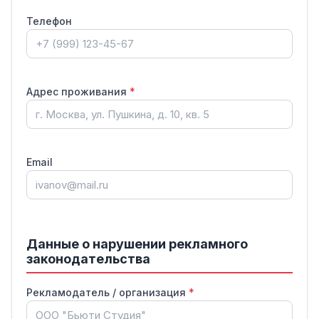
1. Провести проверку указанных рекламных материалов на предмет
соблюдения требований законодательства о рекламе.
Телефон
2. В случае выявления нарушений — привлечь виновных лиц к
административной ответственности по ст. 14.3 КоАП РФ.
3. О результатах проверки уведомить заявителя в установленный
законодательством срок.
Адрес проживания
*
09.08.2026
/ ____________
Email
Данные о нарушении рекламного
законодательства
Рекламодатель / организация
*