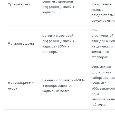
ценники с цветовой
Супермаркет
зонирование
дифференциацией +
полок с
надписи
разделителям
между секция
При
Ценники с цветовой
ограниченной
дифференциацией +
площади акцен
Магазин у дома
надпись «БЗМ» +
на ценниках и
стопперы
компактных
стопперах
Минимально
достаточный
набор: цветны
Ценники с пометкой «БЗМ»
Мини-маркет /
ценники с
+ информационная
киоск
аббревиатурой
надпись на полке
одна
информационн
табличка