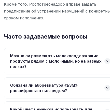
Кроме того, Роспотребнадзор вправе выдать
предписание об устранении нарушений с конкретн
сроком исполнения.
Часто задаваемые вопросы
Можно ли размещать молокосодержащие
продукты рядом с молочными, но на разных
полках?
Да, если между полками есть визуальное
разделение: разные ценники, надписи или
Обязана ли аббревиатура «БЗМ»
разделители. Главное — потребитель должен
расшифровываться рядом?
однозначно понимать, где натуральный продукт,
Роспотребнадзор рекомендует хотя бы один раз
а где молокосодержащий.
в торговом зале разместить полную
Какой цвет ценников использовать для