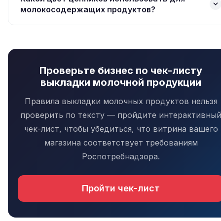
расшифровку: «БЗМ — Без Заменителя
молокосодержащих продуктов?
Молочного жира». Далее допустимо
Закон не устанавливает конкретных цветов.
использовать только аббревиатуру на ценниках.
Главное — контраст между категориями.
Распространённая практика: белые ценники для
Проверьте бизнес по чек-листу
молочных, жёлтые — для молокосодержащих.
выкладки молочной продукции
Некоторые сети используют синий для
натуральных и оранжевый для
Правила выкладки молочных продуктов нельзя
молокосодержащих.
проверить по тексту — пройдите интерактивны
чек-лист, чтобы убедиться, что витрина вашего
магазина соответствует требованиям
Роспотребнадзора.
Пройти чек-лист