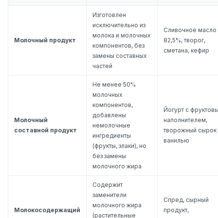
Изготовлен
исключительно из
Сливочное масло
молока и молочных
Молочный продукт
82,5%, творог,
компонентов, без
сметана, кефир
замены составных
частей
Не менее 50%
молочных
компонентов,
Йогурт с фруктов
добавлены
Молочный
наполнителем,
немолочные
составной продукт
творожный сырок 
ингредиенты
ванилью
(фрукты, злаки), но
без замены
молочного жира
Содержит
заменители
Спред, сырный
молочного жира
Молокосодержащий
продукт,
(растительные