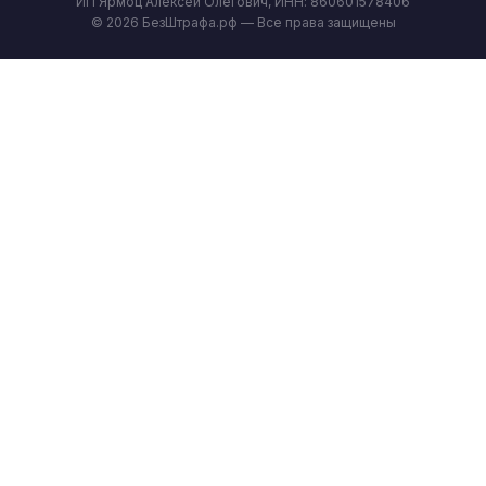
ИП Ярмоц Алексей Олегович, ИНН: 860601578406
© 2026 БезШтрафа.рф — Все права защищены