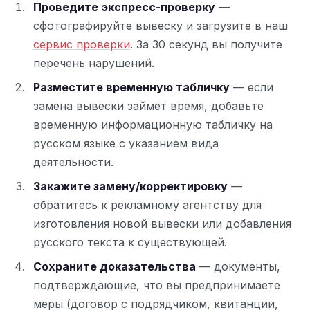
Проведите экспресс-проверку
—
Вывод:
штрафы считаются за каждый указатель
сфотографируйте вывеску и загрузите в наш
отдельно — при большом количестве сумма
растёт лавинообразно.
сервис проверки
. За 30 секунд вы получите
перечень нарушений.
Разместите временную табличку
— если
замена вывески займёт время, добавьте
временную информационную табличку на
русском языке с указанием вида
деятельности.
Закажите замену/корректировку
—
обратитесь к рекламному агентству для
изготовления новой вывески или добавления
русского текста к существующей.
Сохраните доказательства
— документы,
подтверждающие, что вы предпринимаете
меры (договор с подрядчиком, квитанции,