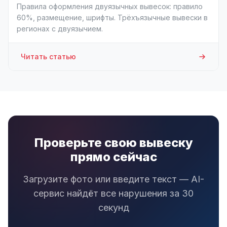
Правила оформления двуязычных вывесок: правило
60%, размещение, шрифты. Трёхъязычные вывески в
регионах с двуязычием.
Читать статью
Проверьте свою вывеску
прямо сейчас
Загрузите фото или введите текст — AI-
сервис найдёт все нарушения за 30
секунд