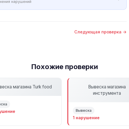
анения нарушений
Следующая проверка →
Похожие проверки
веска магазина Turk food
Вывеска магазина
инструмента
еска
Вывеска
рушение
1 нарушение